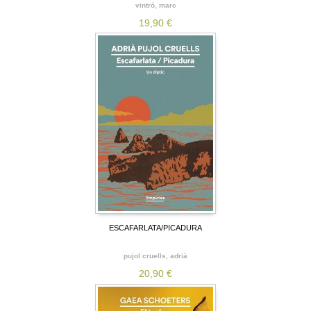
vintró, marc
19,90 €
ESCAFARLATA/PICADURA
pujol cruells, adrià
20,90 €