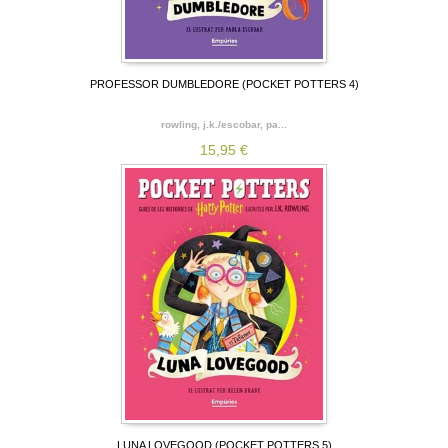
PROFESSOR DUMBLEDORE (POCKET POTTERS 4)
rowling, j.k./escobar, pa...
15,95 €
LUNA LOVEGOOD (POCKET POTTERS 5)