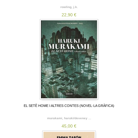
rowling, j.k.
22,90 €
EL SETÈ HOME I ALTRES CONTES (NOVEL·LA GRÀFICA)
murakami, haruki/deveney ...
45,00 €