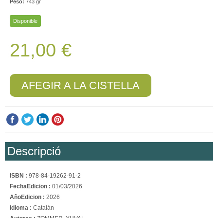
Peso:
743 gr
Disponible
21,00 €
AFEGIR A LA CISTELLA
Descripció
ISBN :
978-84-19262-91-2
FechaEdicion :
01/03/2026
AñoEdicion :
2026
Idioma :
Catalán