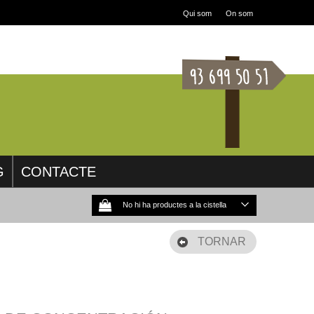
Qui som
On som
G
CONTACTE
No hi ha productes a la cistella
TORNAR