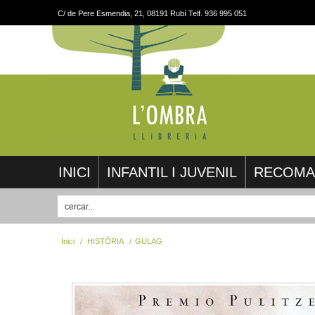
C/ de Pere Esmendia, 21, 08191 Rubí Telf. 936 995 051
INICI
INFANTIL I JUVENIL
RECOMA
Inici
/
HISTÒRIA
/
GULAG