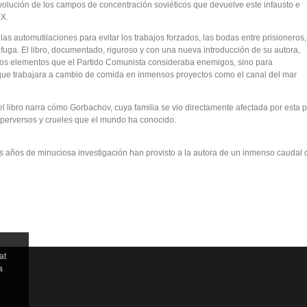
a evolución de los campos de concentración soviéticos que devuelve este infausto e
XX.
 las automutilaciones para evitar los trabajos forzados, las bodas entre prisioneros,
de fuga. El libro, documentado, riguroso y con una nueva introducción de su autora,
a los elementos que el Partido Comunista consideraba enemigos, sino para
que trabajara a cambio de comida en inmensos proyectos como el canal del mar
el libro narra cómo Gorbachov, cuya familia se vio directamente afectada por esta p
 perversos y crueles que el mundo ha conocido.
años de minuciosa investigación han provisto a la autora de un inmenso caudal de 
at
a