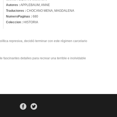
Autores :
APPLEBAUM, ANNE
Traductores :
CHOCANO MENA, MAGDALENA
NumeroPaginas :
680
Coleccion :
HISTORIA
olítica represiva, decidió terminar con este régimen carcelario
fascinantes detalles para recrear una terrible e inolvidable