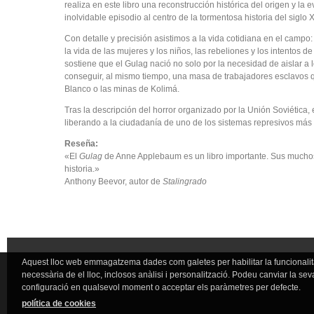
realiza en este libro una reconstrucción histórica del origen y l
inolvidable episodio al centro de la tormentosa historia del siglo 
Con detalle y precisión asistimos a la vida cotidiana en el campo:
la vida de las mujeres y los niños, las rebeliones y los intentos 
sostiene que el Gulag nació no solo por la necesidad de aislar 
conseguir, al mismo tiempo, una masa de trabajadores esclavos 
Blanco o las minas de Kolimá.
Tras la descripción del horror organizado por la Unión Soviética, 
liberando a la ciudadanía de uno de los sistemas represivos más
Reseña:
«El
Gulag
de Anne Applebaum es un libro importante. Sus muchos 
historia.»
Anthony Beevor, autor de
Stalingrado
Aquest lloc web emmagatzema dades com galetes per habilitar la funcionalit
necessària de el lloc, inclosos anàlisi i personalització. Podeu canviar la sev
configuració en qualsevol moment o acceptar els paràmetres per defecte.
política de cookies