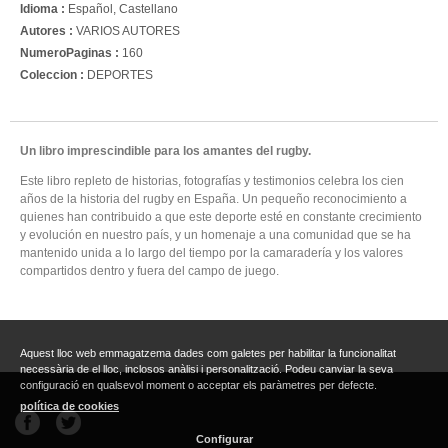
Idioma :
Español, Castellano
Autores :
VARIOS AUTORES
NumeroPaginas :
160
Coleccion :
DEPORTES
Un libro imprescindible para los amantes del rugby.
Este libro repleto de historias, fotografías y testimonios celebra los cien
años de la historia del rugby en España. Un pequeño reconocimiento a
quienes han contribuido a que este deporte esté en constante crecimiento
y evolución en nuestro país, y un homenaje a una comunidad que se ha
mantenido unida a lo largo del tiempo por la camaradería y los valores
compartidos dentro y fuera del campo de juego.
Aquest lloc web emmagatzema dades com galetes per habilitar la funcionalitat
necessària de el lloc, inclosos anàlisi i personalització. Podeu canviar la seva
configuració en qualsevol moment o acceptar els paràmetres per defecte.
política de cookies
Configurar