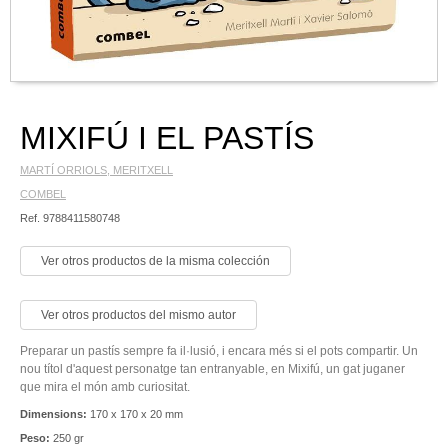
MIXIFÚ I EL PASTÍS
MARTÍ ORRIOLS, MERITXELL
COMBEL
Ref. 9788411580748
Ver otros productos de la misma colección
Ver otros productos del mismo autor
Preparar un pastís sempre fa il·lusió, i encara més si el pots compartir. Un
nou títol d'aquest personatge tan entranyable, en Mixifú, un gat juganer
que mira el món amb curiositat.
Dimensions:
170 x 170 x 20 mm
Peso:
250 gr