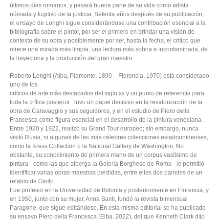
últimos días romanos, y pasará buena parte de su vida como artista
nómada y fugitivo de la justicia. Setenta años después de su publicación,
el ensayo de Longhi sigue considerándose una contribución esencial a la
bibliografía sobre el pintor, por ser el primero en brindar una visión de
contexto de su obra y posiblemente por ser, hasta la fecha, el crítico que
ofrece una mirada más limpia, una lectura más sobria e incontaminada, de
la trayectoria y la producción del gran maestro.
Roberto Longhi (Alba, Piamonte, 1890 – Florencia, 1970) está considerado
uno de los
críticos de arte más destacados del siglo xx y un punto de referencia para
toda la crítica posterior. Tuvo un papel decisivo en la revalorización de la
obra de Caravaggio y sus seguidores, y en el estudio de Piero della
Francesca como figura esencial en el desarrollo de la pintura veneciana.
Entre 1920 y 1922, realizó su Grand Tour europeo; sin embargo, nunca
visitó Rusia, ni algunas de las más célebres colecciones estadounidenses,
como la Kress Collection o la National Gallery de Washington. No
obstante, su conocimiento de primera mano de un corpus vastísimo de
pintura –como las que alberga la Galería Borghese de Roma– le permitió
identificar varias obras maestras perdidas, entre ellas dos paneles de un
retablo de Giotto.
Fue profesor en la Universidad de Bolonia y posteriormente en Florencia, y
en 1950, junto con su mujer, Anna Banti, fundó la revista bimensual
Paragone, que sigue editándose. En esta misma editorial se ha publicado
su ensayo Piero della Francesca (Elba, 2022), del que Kenneth Clark dijo