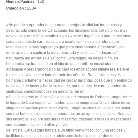
NumeroPaginas :
152
Coleccion :
ELBA
«No puede sorprender que, para una peripecia vital tan tormentosa y
desgraciada como la de Caravaggio, los historiógrafos del siglo xvii más
novelesco y del más romántico siglo xix se las ingeniasen para transformar
cada paso, desde sus inicios, para usarlo con fines a un retrato que
resultase de lo más popular (lo que para ellos sonaba a “plebeyo”), es
decir, apto para explicar la desprejuiciada y, se decía, “indecorosa”
naturaleza del artista. Fue así como Caravaggio, ya desde niño, en
Lombardía, se transmutó en el hijo de un albañil, en mezclador de
argamasa y preparador de colas para los encaladores milaneses. Para el
resto de su vida, sobre todo durante los años de Roma, Nápoles y Malta,
no había ciertamente necesidad de cargar las tintas, cosa que sin embargo
no se dejó de hacer y hasta su muerte, por razones de correspondencia
simbólica, complaciéndose en adelantar en un
año la fecha real de ésta.» Así empieza el ensayo de Roberto Longhi sobre
la figura de Caravaggio, tan moderna como enigmática. Sirviéndose de su
singular capacidad para imitar voces, Longhi se cuela en la vida del pintor
como si hubiese sido su contemporáneo, un amigo íntimo incluso. Repasa
sus encargos, explora sus obras maestras, trazando astutas e inesperadas
correspondencias entre ellas y la vida
del artista. Caravaggio trabaja a un ritmo vertiginoso, con una rapidez y
facilidad pasmosas, desde la adolescencia hasta el desorden de sus